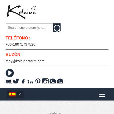

TELÉFONO :
+86-18071737528
BUZÓN :
may@kaleidostorm.com










Inicio
>