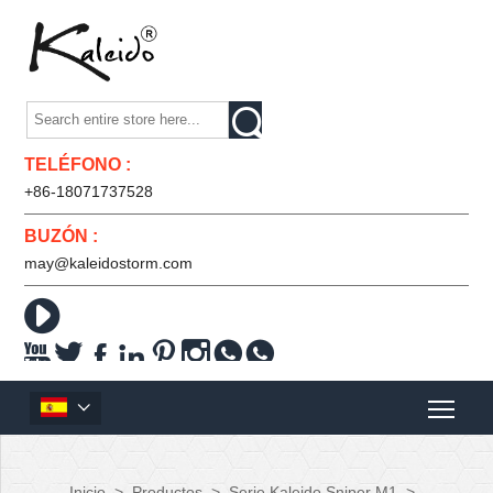

TELÉFONO :
+86-18071737528
BUZÓN :
may@kaleidostorm.com










Inicio
>
Productos
>
Serie Kaleido Sniper M1
>