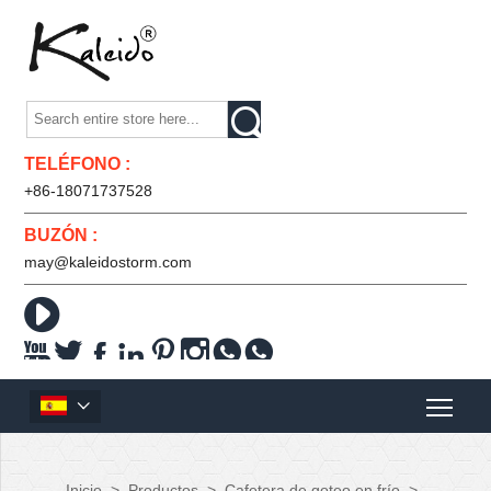

TELÉFONO :
+86-18071737528
BUZÓN :
may@kaleidostorm.com










Inicio
>
Productos
>
Cafetera de goteo en frío
>