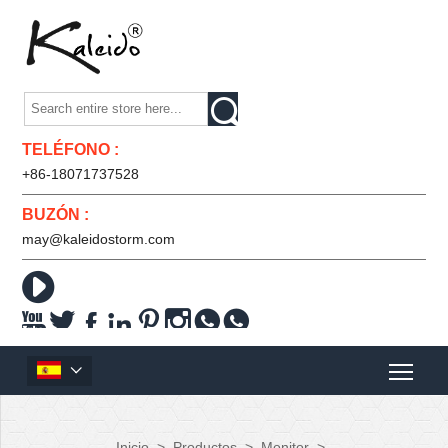

TELÉFONO :
+86-18071737528
BUZÓN :
may@kaleidostorm.com










Inicio
>
Productos
>
Monitor
>