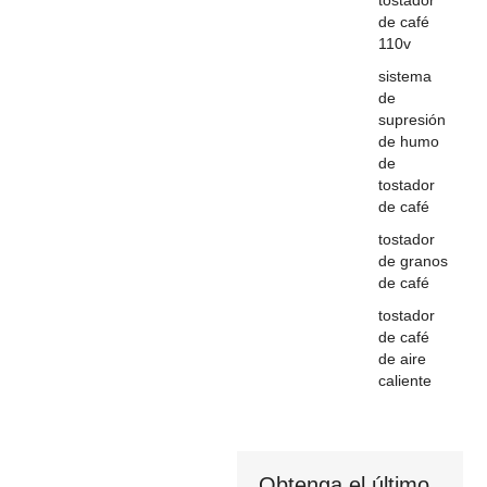
tostador
de café
110v
sistema
de
supresión
de humo
de
tostador
de café
tostador
de granos
de café
tostador
de café
de aire
caliente
Obtenga el último