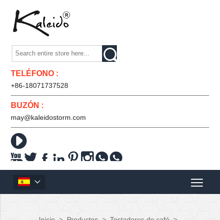

TELÉFONO :
+86-18071737528
BUZÓN :
may@kaleidostorm.com










Inicio
>
Productos
>
Tostadores de café
>